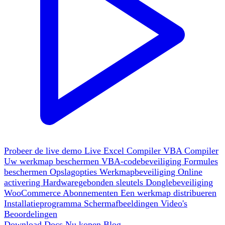
Probeer de live demo
Live
Excel Compiler
VBA Compiler
Uw werkmap beschermen
VBA-codebeveiliging
Formules
beschermen
Opslagopties
Werkmapbeveiliging
Online
activering
Hardwaregebonden sleutels
Donglebeveiliging
WooCommerce
Abonnementen
Een werkmap distribueren
Installatieprogramma
Schermafbeeldingen
Video's
Beoordelingen
Download
Docs
Nu kopen
Blog