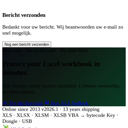
Bericht verzonden
Bedankt voor uw bericht. Wij beantwoorden uw e-mail zo
snel mogelijk.
Nog een bericht verzenden
Free trial · No credit card · No time limit
Protect your Excel workbook in
minutes.
One license, every feature included. Lifetime ownership,
no subscription.
Try the free trial
Buy XLS Padlock
Online since 2013
v2026.1 · 13 years shipping
XLS · XLSX · XLSM · XLSB
VBA → bytecode
Key ·
Dongle · USB