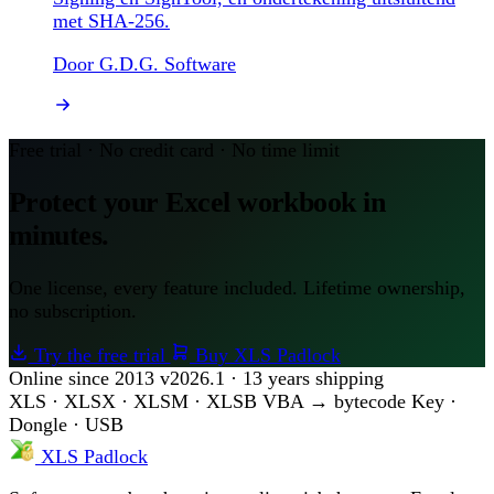
met SHA-256.
Door G.D.G. Software
Free trial · No credit card · No time limit
Protect your Excel workbook in
minutes.
One license, every feature included. Lifetime ownership,
no subscription.
Try the free trial
Buy XLS Padlock
Online since 2013
v2026.1 · 13 years shipping
XLS · XLSX · XLSM · XLSB
VBA → bytecode
Key ·
Dongle · USB
XLS Padlock