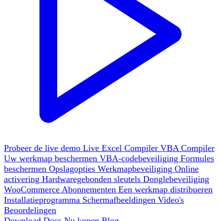
Probeer de live demo
Live
Excel Compiler
VBA Compiler
Uw werkmap beschermen
VBA-codebeveiliging
Formules
beschermen
Opslagopties
Werkmapbeveiliging
Online
activering
Hardwaregebonden sleutels
Donglebeveiliging
WooCommerce
Abonnementen
Een werkmap distribueren
Installatieprogramma
Schermafbeeldingen
Video's
Beoordelingen
Download
Docs
Nu kopen
Blog