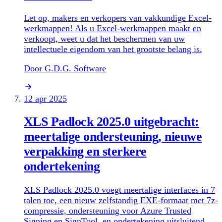
Let op, makers en verkopers van vakkundige Excel-
werkmappen! Als u Excel-werkmappen maakt en
verkoopt, weet u dat het beschermen van uw
intellectuele eigendom van het grootste belang is.
Door G.D.G. Software
12 apr 2025
XLS Padlock 2025.0 uitgebracht:
meertalige ondersteuning, nieuwe
verpakking en sterkere
ondertekening
XLS Padlock 2025.0 voegt meertalige interfaces in 7
talen toe, een nieuw zelfstandig EXE-formaat met 7z-
compressie, ondersteuning voor Azure Trusted
Signing en SignTool, en ondertekening uitsluitend