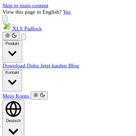
Skip to main content
View this page in English?
Yes
XLS
Padlock
Produkt
Download
Doku
Jetzt kaufen
Blog
Kontakt
Mein Konto
Deutsch