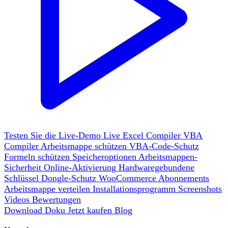
Testen Sie die Live-Demo
Live
Excel Compiler
VBA
Compiler
Arbeitsmappe schützen
VBA-Code-Schutz
Formeln schützen
Speicheroptionen
Arbeitsmappen-
Sicherheit
Online-Aktivierung
Hardwaregebundene
Schlüssel
Dongle-Schutz
WooCommerce
Abonnements
Arbeitsmappe verteilen
Installationsprogramm
Screenshots
Videos
Bewertungen
Download
Doku
Jetzt kaufen
Blog