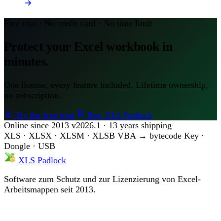
Free trial · No credit card · No time limit
Protect your Excel workbook in
minutes.
One license, every feature included. Lifetime ownership,
no subscription.
Try the free trial
Buy XLS Padlock
Online since 2013
v2026.1 · 13 years shipping
XLS · XLSX · XLSM · XLSB
VBA → bytecode
Key ·
Dongle · USB
XLS Padlock
Software zum Schutz und zur Lizenzierung von Excel-
Arbeitsmappen seit 2013.