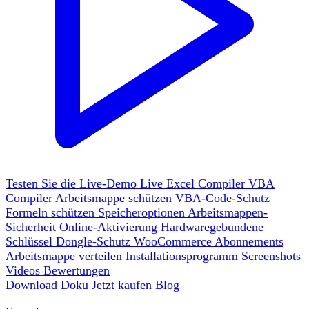
Testen Sie die Live-Demo
Live
Excel Compiler
VBA
Compiler
Arbeitsmappe schützen
VBA-Code-Schutz
Formeln schützen
Speicheroptionen
Arbeitsmappen-
Sicherheit
Online-Aktivierung
Hardwaregebundene
Schlüssel
Dongle-Schutz
WooCommerce
Abonnements
Arbeitsmappe verteilen
Installationsprogramm
Screenshots
Videos
Bewertungen
Download
Doku
Jetzt kaufen
Blog