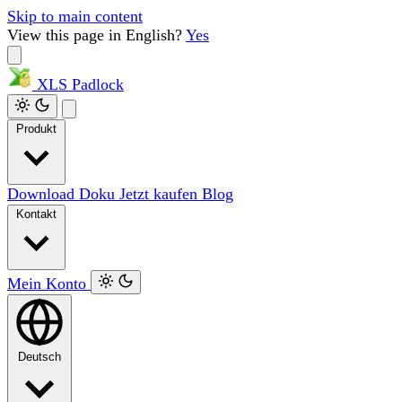
Skip to main content
View this page in English?
Yes
XLS
Padlock
Produkt
Download
Doku
Jetzt kaufen
Blog
Kontakt
Mein Konto
Deutsch