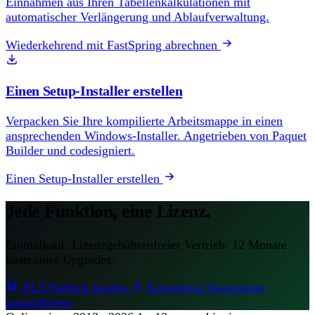
Einnahmen aus Ihren Tabellenkalkulationen mit
automatischer Verlängerung und Ablaufverwaltung.
Wiederkehrend mit FastSpring abrechnen
Einen Setup-Installer erstellen
Verpacken Sie Ihre kompilierte Arbeitsmappe in einen
ansprechenden Windows-Installer. Angetrieben von Paquet
Builder und codesigniert.
Einen Setup-Installer erstellen
Jede Funktion, eine Lizenz.
Einmalkauf. Lizenzgebührenfreier Vertrieb. 12 Monate
kostenlose Upgrades.
XLS Padlock kaufen
Kostenlose Testversion
ausprobieren