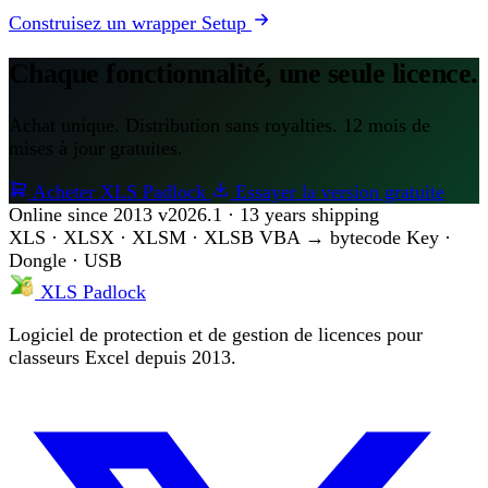
Construisez un wrapper Setup
Chaque fonctionnalité, une seule licence.
Achat unique. Distribution sans royalties. 12 mois de
mises à jour gratuites.
Acheter XLS Padlock
Essayer la version gratuite
Online since 2013
v2026.1 · 13 years shipping
XLS · XLSX · XLSM · XLSB
VBA → bytecode
Key ·
Dongle · USB
XLS Padlock
Logiciel de protection et de gestion de licences pour
classeurs Excel depuis 2013.