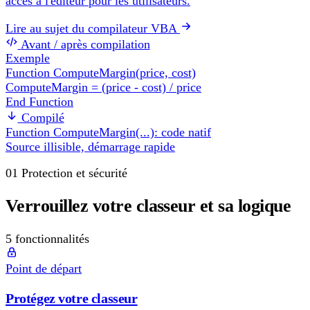
accès à l'éditeur pour les utilisateurs.
Lire au sujet du compilateur VBA
Avant / après compilation
Exemple
Function ComputeMargin(price, cost)
ComputeMargin = (price - cost) / price
End Function
Compilé
Function ComputeMargin(...): code natif
Source illisible, démarrage rapide
01
Protection et sécurité
Verrouillez votre classeur et sa logique
5 fonctionnalités
Point de départ
Protégez votre classeur