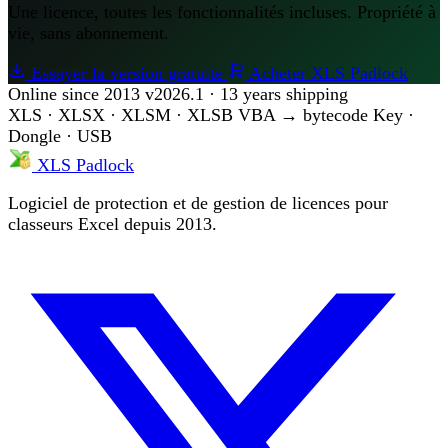
Une licence, toutes les fonctionnalités incluses. Propriété à
vie, sans abonnement.
Essayer la version gratuite
Acheter XLS Padlock
Online since 2013
v2026.1 · 13 years shipping
XLS · XLSX · XLSM · XLSB
VBA → bytecode
Key ·
Dongle · USB
XLS Padlock
Logiciel de protection et de gestion de licences pour
classeurs Excel depuis 2013.