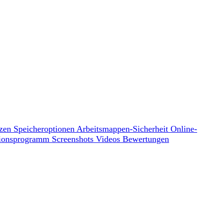
tzen
Speicheroptionen
Arbeitsmappen-Sicherheit
Online-
ationsprogramm
Screenshots
Videos
Bewertungen