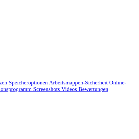
tzen
Speicheroptionen
Arbeitsmappen-Sicherheit
Online-
ationsprogramm
Screenshots
Videos
Bewertungen