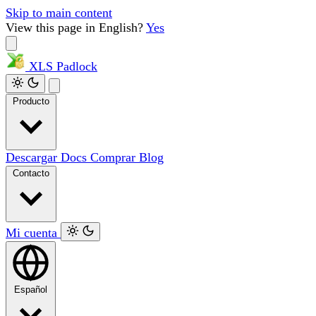
Skip to main content
View this page in English?
Yes
XLS
Padlock
Producto
Descargar
Docs
Comprar
Blog
Contacto
Mi cuenta
Español