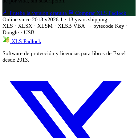
de por vida, sin suscripción.
Pruebe la versión gratuita
Comprar XLS Padlock
Online since 2013
v2026.1 · 13 years shipping
XLS · XLSX · XLSM · XLSB
VBA → bytecode
Key ·
Dongle · USB
XLS Padlock
Software de protección y licencias para libros de Excel
desde 2013.