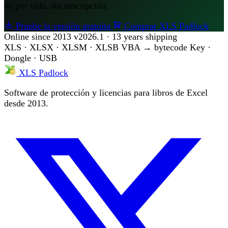
de por vida, sin suscripción.
Pruebe la versión gratuita
Comprar XLS Padlock
Online since 2013
v2026.1 · 13 years shipping
XLS · XLSX · XLSM · XLSB
VBA → bytecode
Key ·
Dongle · USB
XLS Padlock
Software de protección y licencias para libros de Excel
desde 2013.