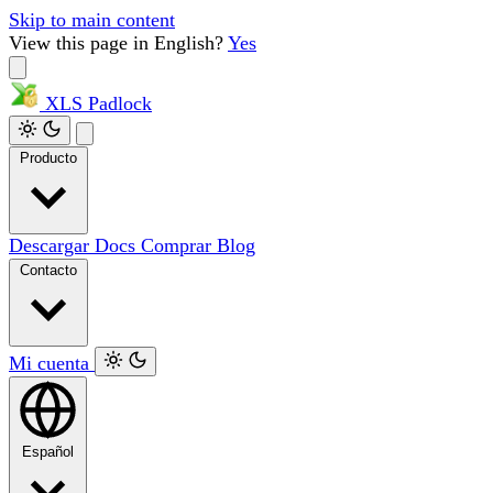
Skip to main content
View this page in English?
Yes
XLS
Padlock
Producto
Descargar
Docs
Comprar
Blog
Contacto
Mi cuenta
Español