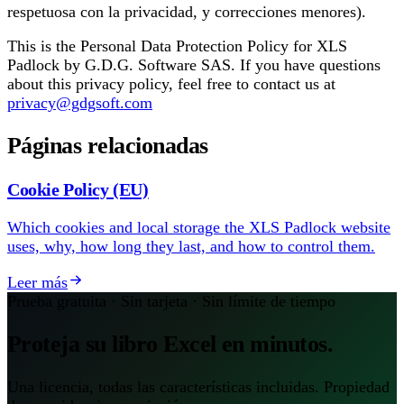
respetuosa con la privacidad, y correcciones menores).
This is the Personal Data Protection Policy for XLS
Padlock by G.D.G. Software SAS. If you have questions
about this privacy policy, feel free to contact us at
privacy@gdgsoft.com
Páginas relacionadas
Cookie Policy (EU)
Which cookies and local storage the XLS Padlock website
uses, why, how long they last, and how to control them.
Leer más
Prueba gratuita · Sin tarjeta · Sin límite de tiempo
Proteja su libro Excel en minutos.
Una licencia, todas las características incluidas. Propiedad