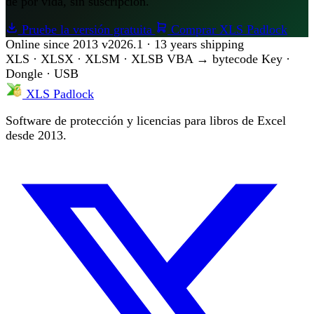
de por vida, sin suscripción.
Pruebe la versión gratuita
Comprar XLS Padlock
Online since 2013
v2026.1 · 13 years shipping
XLS · XLSX · XLSM · XLSB
VBA → bytecode
Key ·
Dongle · USB
XLS Padlock
Software de protección y licencias para libros de Excel
desde 2013.