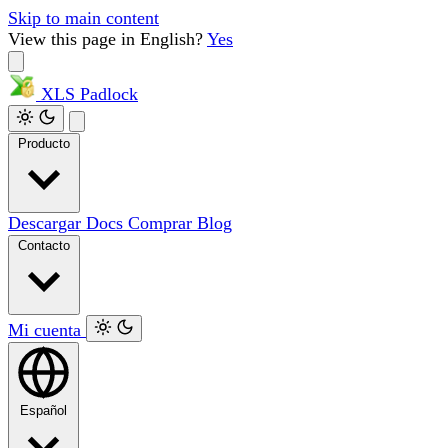
Skip to main content
View this page in English?
Yes
XLS
Padlock
Producto
Descargar
Docs
Comprar
Blog
Contacto
Mi cuenta
Español