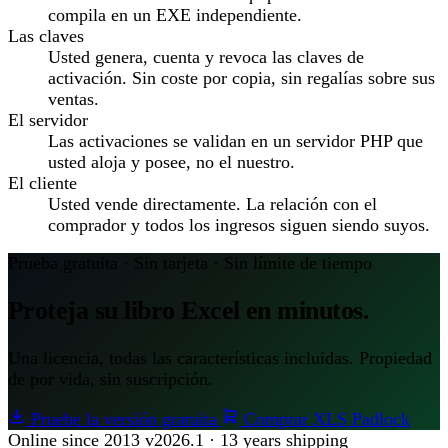
compila en un EXE independiente.
Las claves
Usted genera, cuenta y revoca las claves de
activación. Sin coste por copia, sin regalías sobre sus
ventas.
El servidor
Las activaciones se validan en un servidor PHP que
usted aloja y posee, no el nuestro.
El cliente
Usted vende directamente. La relación con el
comprador y todos los ingresos siguen siendo suyos.
Prueba gratuita · Sin tarjeta · Sin límite de tiempo
Proteja su libro Excel en minutos.
Una licencia, todas las características incluidas. Propiedad
de por vida, sin suscripción.
Pruebe la versión gratuita
Comprar XLS Padlock
Online since 2013
v2026.1 · 13 years shipping