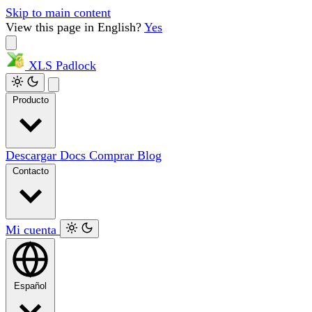
Skip to main content
View this page in English?
Yes
XLS
Padlock
Producto
Descargar
Docs
Comprar
Blog
Contacto
Mi cuenta
Español