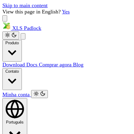
Skip to main content
View this page in English?
Yes
XLS
Padlock
Produto
Download
Docs
Comprar agora
Blog
Contato
Minha conta
Português