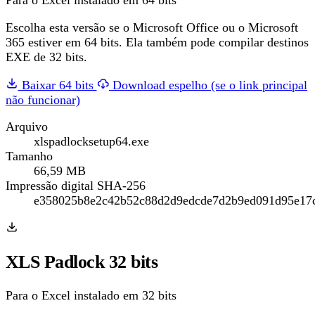
Para o Excel instalado em 64 bits
Escolha esta versão se o Microsoft Office ou o Microsoft
365 estiver em 64 bits. Ela também pode compilar destinos
EXE de 32 bits.
Baixar 64 bits
Download espelho (se o link principal
não funcionar)
Arquivo
xlspadlocksetup64.exe
Tamanho
66,59 MB
Impressão digital SHA-256
e358025b8e2c42b52c88d2d9edcde7d2b9ed091d95e17c
XLS Padlock 32 bits
Para o Excel instalado em 32 bits