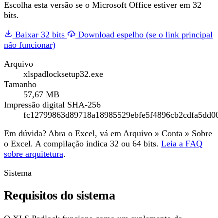
Escolha esta versão se o Microsoft Office estiver em 32
bits.
Baixar 32 bits
Download espelho (se o link principal
não funcionar)
Arquivo
xlspadlocksetup32.exe
Tamanho
57,67 MB
Impressão digital SHA-256
fc12799863d89718a18985529ebfe5f4896cb2cdfa5dd0
Em dúvida? Abra o Excel, vá em Arquivo » Conta » Sobre
o Excel. A compilação indica 32 ou 64 bits.
Leia a FAQ
sobre arquitetura
.
Sistema
Requisitos do sistema