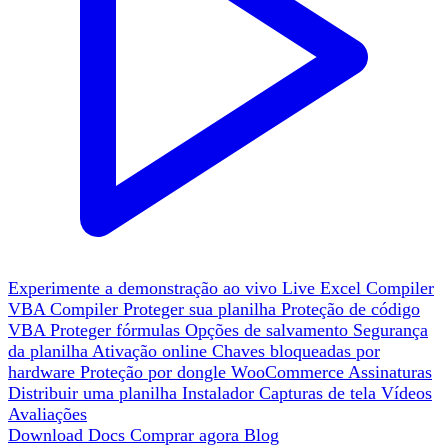
Experimente a demonstração ao vivo
Live
Excel Compiler
VBA Compiler
Proteger sua planilha
Proteção de código
VBA
Proteger fórmulas
Opções de salvamento
Segurança
da planilha
Ativação online
Chaves bloqueadas por
hardware
Proteção por dongle
WooCommerce
Assinaturas
Distribuir uma planilha
Instalador
Capturas de tela
Vídeos
Avaliações
Download
Docs
Comprar agora
Blog