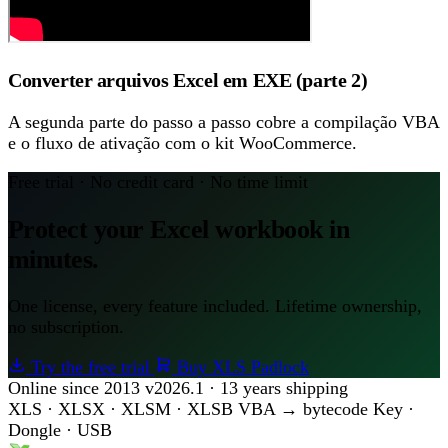
Converter arquivos Excel em EXE (parte 2)
A segunda parte do passo a passo cobre a compilação VBA
e o fluxo de ativação com o kit WooCommerce.
Free trial · No credit card · No time limit
Protect your Excel workbook in
minutes.
One license, every feature included. Lifetime ownership,
no subscription.
Try the free trial
Buy XLS Padlock
Online since 2013
v2026.1 · 13 years shipping
XLS · XLSX · XLSM · XLSB
VBA → bytecode
Key ·
Dongle · USB