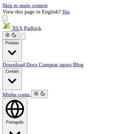
Skip to main content
View this page in English?
Yes
XLS
Padlock
Produto
Download
Docs
Comprar agora
Blog
Contato
Minha conta
Português