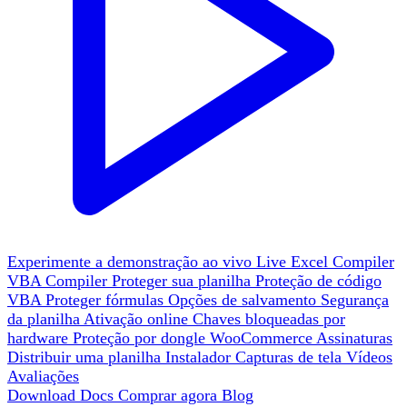
Experimente a demonstração ao vivo
Live
Excel Compiler
VBA Compiler
Proteger sua planilha
Proteção de código
VBA
Proteger fórmulas
Opções de salvamento
Segurança
da planilha
Ativação online
Chaves bloqueadas por
hardware
Proteção por dongle
WooCommerce
Assinaturas
Distribuir uma planilha
Instalador
Capturas de tela
Vídeos
Avaliações
Download
Docs
Comprar agora
Blog