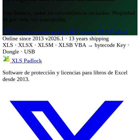
Una licencia, todas las características incluidas. Propiedad
de por vida, sin suscripción.
Pruebe la versión gratuita
Comprar XLS Padlock
Online since 2013
v2026.1 · 13 years shipping
XLS · XLSX · XLSM · XLSB
VBA → bytecode
Key ·
Dongle · USB
XLS Padlock
Software de protección y licencias para libros de Excel
desde 2013.