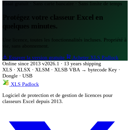
Essai gratuit · Sans carte bancaire · Sans limite de temps
Protégez votre classeur Excel en
quelques minutes.
Une licence, toutes les fonctionnalités incluses. Propriété à
vie, sans abonnement.
Essayer la version gratuite
Acheter XLS Padlock
Online since 2013
v2026.1 · 13 years shipping
XLS · XLSX · XLSM · XLSB
VBA → bytecode
Key ·
Dongle · USB
XLS Padlock
Logiciel de protection et de gestion de licences pour
classeurs Excel depuis 2013.