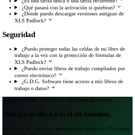
¿Es una tarifa única o una tarifa recurrente?
¿Qué pasará con la activación si quiebran?
¿Dónde puedo descargar versiones antiguas de
XLS Padlock?
Seguridad
¿Puedo proteger todas las celdas de mi libro de
trabajo a la vez con la protección de fórmulas de
XLS Padlock?
¿Puedo enviar libros de trabajo compilados por
correo electrónico?
¿G.D.G. Software tiene acceso a mis libros de
trabajo o datos?
Prueba gratuita · Sin tarjeta · Sin límite de tiempo
Proteja su libro Excel en minutos.
Una licencia, todas las características incluidas. Propiedad
de por vida, sin suscripción.