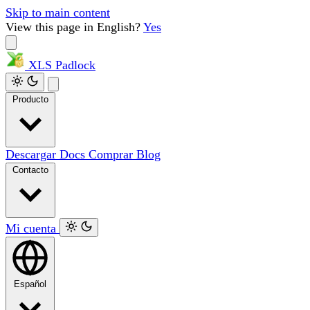
Skip to main content
View this page in English?
Yes
XLS
Padlock
Producto
Descargar
Docs
Comprar
Blog
Contacto
Mi cuenta
Español