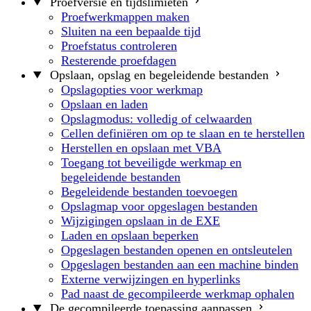
Proefversie en tijdslimieten
Proefwerkmappen maken
Sluiten na een bepaalde tijd
Proefstatus controleren
Resterende proefdagen
Opslaan, opslag en begeleidende bestanden
Opslagopties voor werkmap
Opslaan en laden
Opslagmodus: volledig of celwaarden
Cellen definiëren om op te slaan en te herstellen
Herstellen en opslaan met VBA
Toegang tot beveiligde werkmap en
begeleidende bestanden
Begeleidende bestanden toevoegen
Opslagmap voor opgeslagen bestanden
Wijzigingen opslaan in de EXE
Laden en opslaan beperken
Opgeslagen bestanden openen en ontsleutelen
Opgeslagen bestanden aan een machine binden
Externe verwijzingen en hyperlinks
Pad naast de gecompileerde werkmap ophalen
De gecompileerde toepassing aanpassen