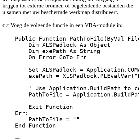
krijgen tot externe bronnen of begeleidende bestanden die
u samen met uw beschermde werkmap distribueert.
👉 Voeg de volgende functie in een VBA-module in:
Public Function 
PathToFile
(
ByVal
 Fil
Dim
 XLSPadlock 
As
Object
Dim
 exePath 
As
String
On Error GoTo 
Err
Set 
XLSPadlock
=
Application
.
COM
exePath
=
 XLSPadlock.
PLEvalVar
(
"
' Use Application.BuildPath to c
PathToFile
=
Application
.
BuildPa
Exit Function
Err:
PathToFile
=
""
End Function