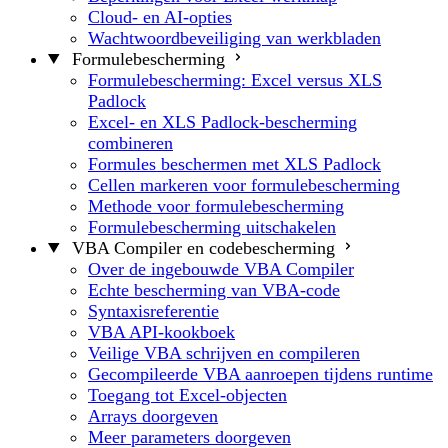
Cloud- en AI-opties
Wachtwoordbeveiliging van werkbladen
Formulebescherming
Formulebescherming: Excel versus XLS
Padlock
Excel- en XLS Padlock-bescherming
combineren
Formules beschermen met XLS Padlock
Cellen markeren voor formulebescherming
Methode voor formulebescherming
Formulebescherming uitschakelen
VBA Compiler en codebescherming
Over de ingebouwde VBA Compiler
Echte bescherming van VBA-code
Syntaxisreferentie
VBA API-kookboek
Veilige VBA schrijven en compileren
Gecompileerde VBA aanroepen tijdens runtime
Toegang tot Excel-objecten
Arrays doorgeven
Meer parameters doorgeven