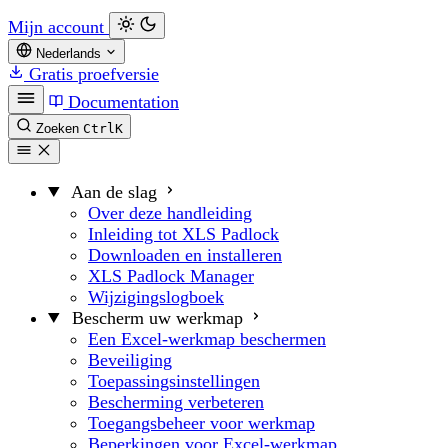
Mijn account
Nederlands
Gratis proefversie
Documentation
Zoeken
Ctrl
K
Aan de slag
Over deze handleiding
Inleiding tot XLS Padlock
Downloaden en installeren
XLS Padlock Manager
Wijzigingslogboek
Bescherm uw werkmap
Een Excel-werkmap beschermen
Beveiliging
Toepassingsinstellingen
Bescherming verbeteren
Toegangsbeheer voor werkmap
Beperkingen voor Excel-werkmap