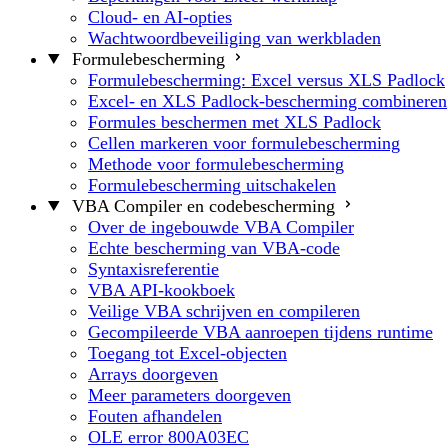
Cloud- en AI-opties
Wachtwoordbeveiliging van werkbladen
Formulebescherming
Formulebescherming: Excel versus XLS Padlock
Excel- en XLS Padlock-bescherming combineren
Formules beschermen met XLS Padlock
Cellen markeren voor formulebescherming
Methode voor formulebescherming
Formulebescherming uitschakelen
VBA Compiler en codebescherming
Over de ingebouwde VBA Compiler
Echte bescherming van VBA-code
Syntaxisreferentie
VBA API-kookboek
Veilige VBA schrijven en compileren
Gecompileerde VBA aanroepen tijdens runtime
Toegang tot Excel-objecten
Arrays doorgeven
Meer parameters doorgeven
Fouten afhandelen
OLE error 800A03EC