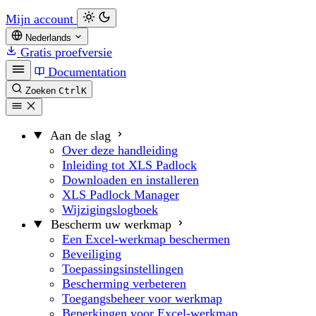
Mijn account
Nederlands
Gratis proefversie
Documentation
Zoeken
Ctrl
K
Aan de slag
Over deze handleiding
Inleiding tot XLS Padlock
Downloaden en installeren
XLS Padlock Manager
Wijzigingslogboek
Bescherm uw werkmap
Een Excel-werkmap beschermen
Beveiliging
Toepassingsinstellingen
Bescherming verbeteren
Toegangsbeheer voor werkmap
Beperkingen voor Excel-werkmap