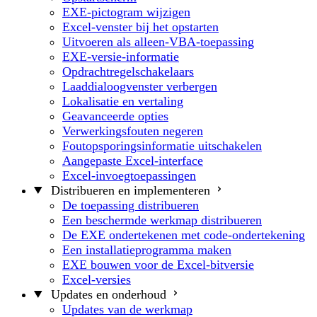
EXE-pictogram wijzigen
Excel-venster bij het opstarten
Uitvoeren als alleen-VBA-toepassing
EXE-versie-informatie
Opdrachtregelschakelaars
Laaddialoogvenster verbergen
Lokalisatie en vertaling
Geavanceerde opties
Verwerkingsfouten negeren
Foutopsporingsinformatie uitschakelen
Aangepaste Excel-interface
Excel-invoegtoepassingen
Distribueren en implementeren
De toepassing distribueren
Een beschermde werkmap distribueren
De EXE ondertekenen met code-ondertekening
Een installatieprogramma maken
EXE bouwen voor de Excel-bitversie
Excel-versies
Updates en onderhoud
Updates van de werkmap