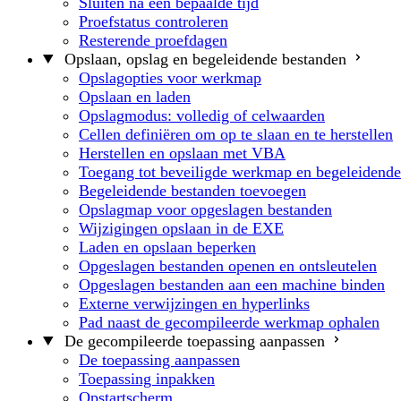
Sluiten na een bepaalde tijd
Proefstatus controleren
Resterende proefdagen
Opslaan, opslag en begeleidende bestanden
Opslagopties voor werkmap
Opslaan en laden
Opslagmodus: volledig of celwaarden
Cellen definiëren om op te slaan en te herstellen
Herstellen en opslaan met VBA
Toegang tot beveiligde werkmap en begeleidende
Begeleidende bestanden toevoegen
Opslagmap voor opgeslagen bestanden
Wijzigingen opslaan in de EXE
Laden en opslaan beperken
Opgeslagen bestanden openen en ontsleutelen
Opgeslagen bestanden aan een machine binden
Externe verwijzingen en hyperlinks
Pad naast de gecompileerde werkmap ophalen
De gecompileerde toepassing aanpassen
De toepassing aanpassen
Toepassing inpakken
Opstartscherm