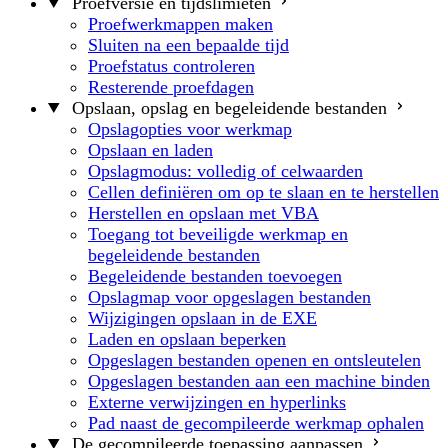
Proefversie en tijdslimieten
Proefwerkmappen maken
Sluiten na een bepaalde tijd
Proefstatus controleren
Resterende proefdagen
Opslaan, opslag en begeleidende bestanden
Opslagopties voor werkmap
Opslaan en laden
Opslagmodus: volledig of celwaarden
Cellen definiëren om op te slaan en te herstellen
Herstellen en opslaan met VBA
Toegang tot beveiligde werkmap en
begeleidende bestanden
Begeleidende bestanden toevoegen
Opslagmap voor opgeslagen bestanden
Wijzigingen opslaan in de EXE
Laden en opslaan beperken
Opgeslagen bestanden openen en ontsleutelen
Opgeslagen bestanden aan een machine binden
Externe verwijzingen en hyperlinks
Pad naast de gecompileerde werkmap ophalen
De gecompileerde toepassing aanpassen