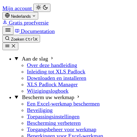
Mijn account
Nederlands
Gratis proefversie
Documentation
Zoeken
Ctrl
K
Aan de slag
Over deze handleiding
Inleiding tot XLS Padlock
Downloaden en installeren
XLS Padlock Manager
Wijzigingslogboek
Bescherm uw werkmap
Een Excel-werkmap beschermen
Beveiliging
Toepassingsinstellingen
Bescherming verbeteren
Toegangsbeheer voor werkmap
Beperkingen voor Excel-werkmap