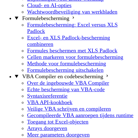
Cloud- en AI-opties
Wachtwoordbeveiliging van werkbladen
Formulebescherming
Formulebescherming: Excel versus XLS
Padlock
Excel- en XLS Padlock-bescherming
combineren
Formules beschermen met XLS Padlock
Cellen markeren voor formulebescherming
Methode voor formulebescherming
Formulebescherming uitschakelen
VBA Compiler en codebescherming
Over de ingebouwde VBA Compiler
Echte bescherming van VBA-code
Syntaxisreferentie
VBA API-kookboek
Veilige VBA schrijven en compileren
Gecompileerde VBA aanroepen tijdens runtime
Toegang tot Excel-objecten
Arrays doorgeven
Meer parameters doorgeven