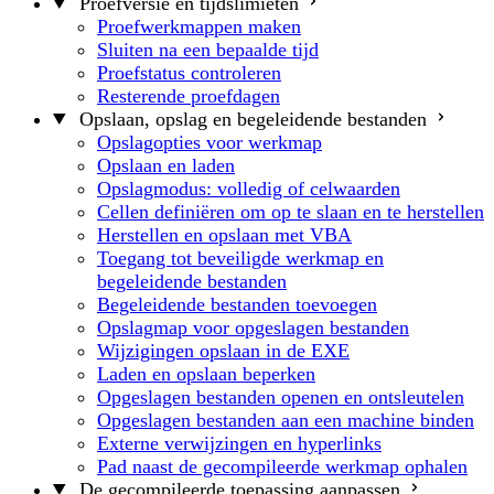
Proefversie en tijdslimieten
Proefwerkmappen maken
Sluiten na een bepaalde tijd
Proefstatus controleren
Resterende proefdagen
Opslaan, opslag en begeleidende bestanden
Opslagopties voor werkmap
Opslaan en laden
Opslagmodus: volledig of celwaarden
Cellen definiëren om op te slaan en te herstellen
Herstellen en opslaan met VBA
Toegang tot beveiligde werkmap en
begeleidende bestanden
Begeleidende bestanden toevoegen
Opslagmap voor opgeslagen bestanden
Wijzigingen opslaan in de EXE
Laden en opslaan beperken
Opgeslagen bestanden openen en ontsleutelen
Opgeslagen bestanden aan een machine binden
Externe verwijzingen en hyperlinks
Pad naast de gecompileerde werkmap ophalen
De gecompileerde toepassing aanpassen