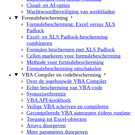
Cloud- en AI-opties
Wachtwoordbeveiliging van werkbladen
Formulebescherming
Formulebescherming: Excel versus XLS
Padlock
Excel- en XLS Padlock-bescherming
combineren
Formules beschermen met XLS Padlock
Cellen markeren voor formulebescherming
Methode voor formulebescherming
Formulebescherming uitschakelen
VBA Compiler en codebescherming
Over de ingebouwde VBA Compiler
Echte bescherming van VBA-code
Syntaxisreferentie
VBA API-kookboek
Veilige VBA schrijven en compileren
Gecompileerde VBA aanroepen tijdens runtime
Toegang tot Excel-objecten
Arrays doorgeven
Meer parameters doorgeven