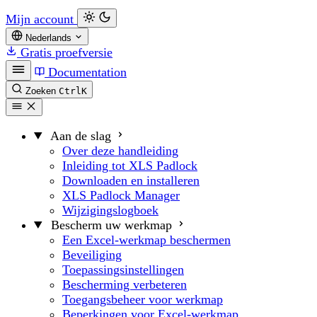
Mijn account
Nederlands
Gratis proefversie
Documentation
Zoeken
Ctrl
K
Aan de slag
Over deze handleiding
Inleiding tot XLS Padlock
Downloaden en installeren
XLS Padlock Manager
Wijzigingslogboek
Bescherm uw werkmap
Een Excel-werkmap beschermen
Beveiliging
Toepassingsinstellingen
Bescherming verbeteren
Toegangsbeheer voor werkmap
Beperkingen voor Excel-werkmap