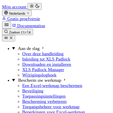
Mijn account
Nederlands
Gratis proefversie
Documentation
Zoeken
Ctrl
K
Aan de slag
Over deze handleiding
Inleiding tot XLS Padlock
Downloaden en installeren
XLS Padlock Manager
Wijzigingslogboek
Bescherm uw werkmap
Een Excel-werkmap beschermen
Beveiliging
Toepassingsinstellingen
Bescherming verbeteren
Toegangsbeheer voor werkmap
Beperkingen voor Excel-werkmap