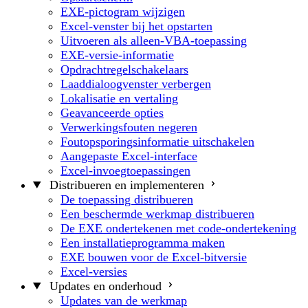
EXE-pictogram wijzigen
Excel-venster bij het opstarten
Uitvoeren als alleen-VBA-toepassing
EXE-versie-informatie
Opdrachtregelschakelaars
Laaddialoogvenster verbergen
Lokalisatie en vertaling
Geavanceerde opties
Verwerkingsfouten negeren
Foutopsporingsinformatie uitschakelen
Aangepaste Excel-interface
Excel-invoegtoepassingen
Distribueren en implementeren
De toepassing distribueren
Een beschermde werkmap distribueren
De EXE ondertekenen met code-ondertekening
Een installatieprogramma maken
EXE bouwen voor de Excel-bitversie
Excel-versies
Updates en onderhoud
Updates van de werkmap