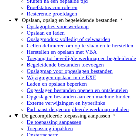
Sluiten na een bepaalde tijd
Proefstatus controleren
Resterende proefdagen
Opslaan, opslag en begeleidende bestanden
Opslagopties voor werkmap
Opslaan en laden
Opslagmodus: volledig of celwaarden
Cellen definiëren om op te slaan en te herstellen
Herstellen en opslaan met VBA
Toegang tot beveiligde werkmap en begeleidende
Begeleidende bestanden toevoegen
Opslagmap voor opgeslagen bestanden
Wijzigingen opslaan in de EXE
Laden en opslaan beperken
Opgeslagen bestanden openen en ontsleutelen
Opgeslagen bestanden aan een machine binden
Externe verwijzingen en hyperlinks
Pad naast de gecompileerde werkmap ophalen
De gecompileerde toepassing aanpassen
De toepassing aanpassen
Toepassing inpakken
Opstartscherm