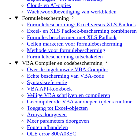
Cloud- en AI-opties
Wachtwoordbeveiliging van werkbladen
Formulebescherming
Formulebescherming: Excel versus XLS Padlock
Excel- en XLS Padlock-bescherming combineren
Formules beschermen met XLS Padlock
Cellen markeren voor formulebescherming
Methode voor formulebescherming
Formulebescherming uitschakelen
VBA Compiler en codebescherming
Over de ingebouwde VBA Compiler
Echte bescherming van VBA-code
Syntaxisreferentie
VBA API-kookboek
Veilige VBA schrijven en compileren
Gecompileerde VBA aanroepen tijdens runtime
Toegang tot Excel-objecten
Arrays doorgeven
Meer parameters doorgeven
Fouten afhandelen
OLE error 800A03EC