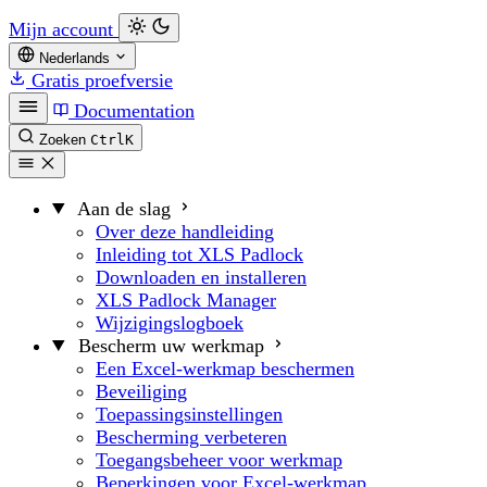
Mijn account
Nederlands
Gratis proefversie
Documentation
Zoeken
Ctrl
K
Aan de slag
Over deze handleiding
Inleiding tot XLS Padlock
Downloaden en installeren
XLS Padlock Manager
Wijzigingslogboek
Bescherm uw werkmap
Een Excel-werkmap beschermen
Beveiliging
Toepassingsinstellingen
Bescherming verbeteren
Toegangsbeheer voor werkmap
Beperkingen voor Excel-werkmap