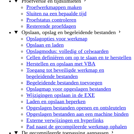
Proefversie en tijdslimieten
Proefwerkmappen maken
Sluiten na een bepaalde tijd
Proefstatus controleren
Resterende proefdagen
Opslaan, opslag en begeleidende bestanden
Opslagopties voor werkmap
Opslaan en laden
Opslagmodus: volledig of celwaarden
Cellen definiëren om op te slaan en te herstellen
Herstellen en opslaan met VBA
Toegang tot beveiligde werkmap en
begeleidende bestanden
Begeleidende bestanden toevoegen
Opslagmap voor opgeslagen bestanden
Wijzigingen opslaan in de EXE
Laden en opslaan beperken
Opgeslagen bestanden openen en ontsleutelen
Opgeslagen bestanden aan een machine binden
Externe verwijzingen en hyperlinks
Pad naast de gecompileerde werkmap ophalen
De gecompileerde toepassing aanpassen