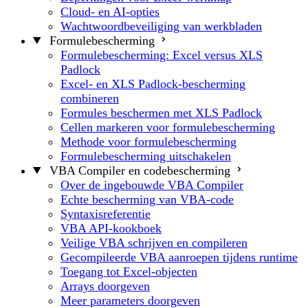
Cloud- en AI-opties
Wachtwoordbeveiliging van werkbladen
Formulebescherming
Formulebescherming: Excel versus XLS
Padlock
Excel- en XLS Padlock-bescherming
combineren
Formules beschermen met XLS Padlock
Cellen markeren voor formulebescherming
Methode voor formulebescherming
Formulebescherming uitschakelen
VBA Compiler en codebescherming
Over de ingebouwde VBA Compiler
Echte bescherming van VBA-code
Syntaxisreferentie
VBA API-kookboek
Veilige VBA schrijven en compileren
Gecompileerde VBA aanroepen tijdens runtime
Toegang tot Excel-objecten
Arrays doorgeven
Meer parameters doorgeven