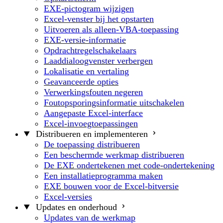
EXE-pictogram wijzigen
Excel-venster bij het opstarten
Uitvoeren als alleen-VBA-toepassing
EXE-versie-informatie
Opdrachtregelschakelaars
Laaddialoogvenster verbergen
Lokalisatie en vertaling
Geavanceerde opties
Verwerkingsfouten negeren
Foutopsporingsinformatie uitschakelen
Aangepaste Excel-interface
Excel-invoegtoepassingen
Distribueren en implementeren
De toepassing distribueren
Een beschermde werkmap distribueren
De EXE ondertekenen met code-ondertekening
Een installatieprogramma maken
EXE bouwen voor de Excel-bitversie
Excel-versies
Updates en onderhoud
Updates van de werkmap