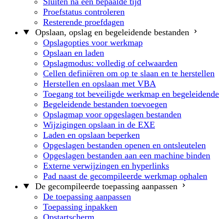
Sluiten na een bepaalde tijd
Proefstatus controleren
Resterende proefdagen
Opslaan, opslag en begeleidende bestanden
Opslagopties voor werkmap
Opslaan en laden
Opslagmodus: volledig of celwaarden
Cellen definiëren om op te slaan en te herstellen
Herstellen en opslaan met VBA
Toegang tot beveiligde werkmap en begeleidende
Begeleidende bestanden toevoegen
Opslagmap voor opgeslagen bestanden
Wijzigingen opslaan in de EXE
Laden en opslaan beperken
Opgeslagen bestanden openen en ontsleutelen
Opgeslagen bestanden aan een machine binden
Externe verwijzingen en hyperlinks
Pad naast de gecompileerde werkmap ophalen
De gecompileerde toepassing aanpassen
De toepassing aanpassen
Toepassing inpakken
Opstartscherm