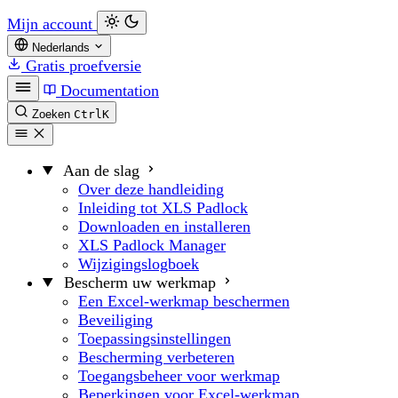
Mijn account
Nederlands
Gratis proefversie
Documentation
Zoeken
Ctrl
K
Aan de slag
Over deze handleiding
Inleiding tot XLS Padlock
Downloaden en installeren
XLS Padlock Manager
Wijzigingslogboek
Bescherm uw werkmap
Een Excel-werkmap beschermen
Beveiliging
Toepassingsinstellingen
Bescherming verbeteren
Toegangsbeheer voor werkmap
Beperkingen voor Excel-werkmap