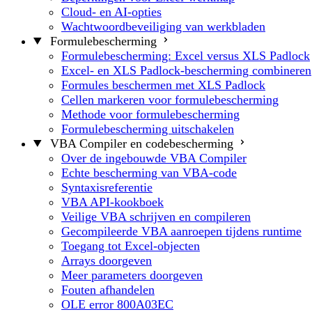
Cloud- en AI-opties
Wachtwoordbeveiliging van werkbladen
Formulebescherming
Formulebescherming: Excel versus XLS Padlock
Excel- en XLS Padlock-bescherming combineren
Formules beschermen met XLS Padlock
Cellen markeren voor formulebescherming
Methode voor formulebescherming
Formulebescherming uitschakelen
VBA Compiler en codebescherming
Over de ingebouwde VBA Compiler
Echte bescherming van VBA-code
Syntaxisreferentie
VBA API-kookboek
Veilige VBA schrijven en compileren
Gecompileerde VBA aanroepen tijdens runtime
Toegang tot Excel-objecten
Arrays doorgeven
Meer parameters doorgeven
Fouten afhandelen
OLE error 800A03EC