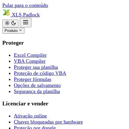
Pular para o conteúdo
XLS
Padlock
Produto
Proteger
Excel Compiler
VBA Compiler
Proteger sua planilha
Proteção de código VBA
Proteger fórmulas
Opções de salvamento
Segurança da planilha
Licenciar e vender
Ativação online
Chaves bloqueadas por hardware
Proteção por dongle