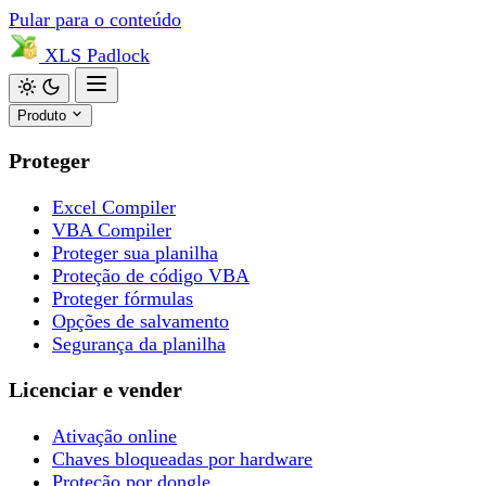
Pular para o conteúdo
XLS
Padlock
Produto
Proteger
Excel Compiler
VBA Compiler
Proteger sua planilha
Proteção de código VBA
Proteger fórmulas
Opções de salvamento
Segurança da planilha
Licenciar e vender
Ativação online
Chaves bloqueadas por hardware
Proteção por dongle