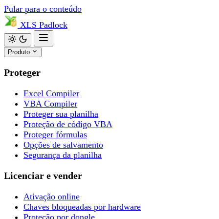
Pular para o conteúdo
XLS
Padlock
Produto
Proteger
Excel Compiler
VBA Compiler
Proteger sua planilha
Proteção de código VBA
Proteger fórmulas
Opções de salvamento
Segurança da planilha
Licenciar e vender
Ativação online
Chaves bloqueadas por hardware
Proteção por dongle