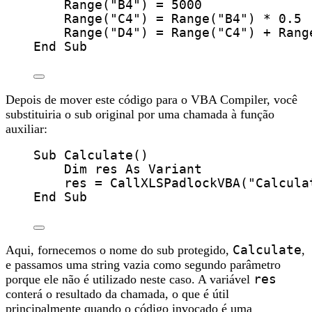
Range
(
"
B4
"
) 
=
5000
Range
(
"
C4
"
) 
=
Range
(
"
B4
"
) 
*
0.5
Range
(
"
D4
"
) 
=
Range
(
"
C4
"
) 
+
Rang
End Sub
Depois de mover este código para o VBA Compiler, você
substituiria o sub original por uma chamada à função
auxiliar:
Sub
Calculate
()
Dim
 res 
As
Variant
res
=
CallXLSPadlockVBA
(
"
Calcula
End Sub
Aqui, fornecemos o nome do sub protegido,
Calculate
,
e passamos uma string vazia como segundo parâmetro
porque ele não é utilizado neste caso. A variável
res
conterá o resultado da chamada, o que é útil
principalmente quando o código invocado é uma