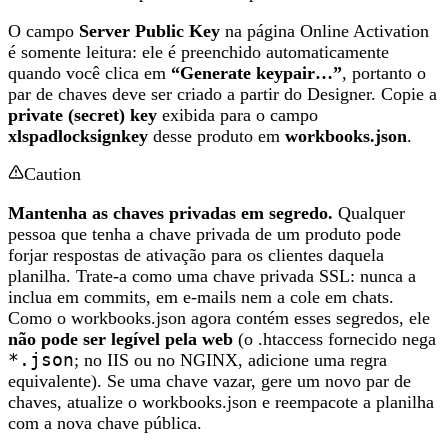
O campo
Server Public Key
na página Online Activation
é somente leitura: ele é preenchido automaticamente
quando você clica em
“Generate keypair…”
, portanto o
par de chaves deve ser criado a partir do Designer. Copie a
private (secret) key
exibida para o campo
xlspadlocksignkey
desse produto em
workbooks.json
.
Caution
Mantenha as chaves privadas em segredo.
Qualquer
pessoa que tenha a chave privada de um produto pode
forjar respostas de ativação para os clientes daquela
planilha. Trate-a como uma chave privada SSL: nunca a
inclua em commits, em e-mails nem a cole em chats.
Como o workbooks.json agora contém esses segredos, ele
não pode ser legível pela web
(o .htaccess fornecido nega
*.json
; no IIS ou no NGINX, adicione uma regra
equivalente). Se uma chave vazar, gere um novo par de
chaves, atualize o workbooks.json e reempacote a planilha
com a nova chave pública.