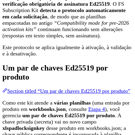
verificação obrigatória de assinatura Ed25519
. O FS
Subscription Kit
detecta o protocolo automaticamente
em cada solicitação
, de modo que as planilhas
empacotadas no antigo
“Compatibility mode for pre-2026
activation kits”
continuam funcionando sem alterações
(respostas em texto simples, sem assinatura).
Este protocolo se aplica igualmente à ativação, à validação
e à desativação.
Um par de chaves Ed25519 por
produto
Section titled “Um par de chaves Ed25519 por produto”
Como este kit atende a
várias planilhas
(uma entrada por
produto em
workbooks.json
, consulte
Etapa 4
), você
gerencia
um par de chaves Ed25519 por produto
. A
chave privada (secreta) vai no novo campo
xlspadlocksignkey
desse produto em workbooks.json; a
chave pública correspondente é incorporada à planilha