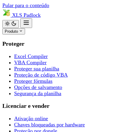
Pular para o conteúdo
XLS
Padlock
Produto
Proteger
Excel Compiler
VBA Compiler
Proteger sua planilha
Proteção de código VBA
Proteger fórmulas
Opções de salvamento
Segurança da planilha
Licenciar e vender
Ativação online
Chaves bloqueadas por hardware
Proteção por dongle