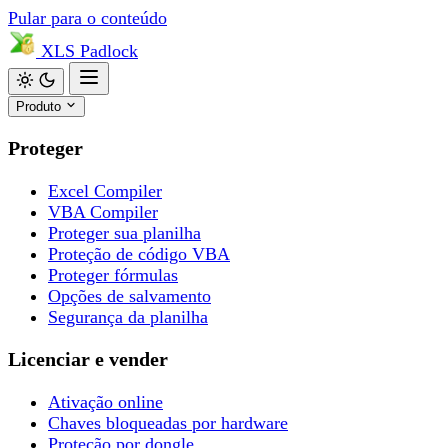
Pular para o conteúdo
XLS
Padlock
Produto
Proteger
Excel Compiler
VBA Compiler
Proteger sua planilha
Proteção de código VBA
Proteger fórmulas
Opções de salvamento
Segurança da planilha
Licenciar e vender
Ativação online
Chaves bloqueadas por hardware
Proteção por dongle