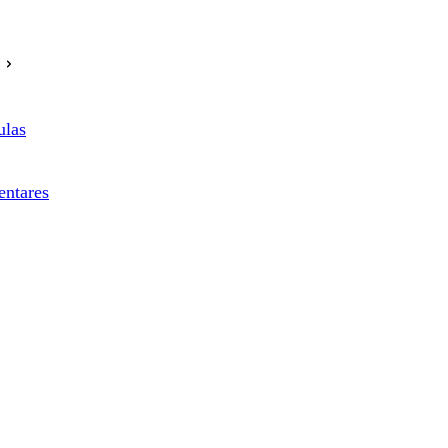
ulas
entares