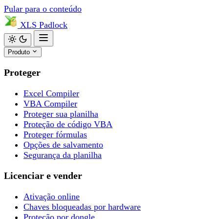
Pular para o conteúdo
XLS
Padlock
Produto
Proteger
Excel Compiler
VBA Compiler
Proteger sua planilha
Proteção de código VBA
Proteger fórmulas
Opções de salvamento
Segurança da planilha
Licenciar e vender
Ativação online
Chaves bloqueadas por hardware
Proteção por dongle