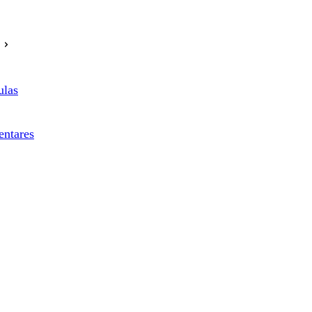
ulas
entares