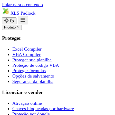
Pular para o conteúdo
XLS
Padlock
Produto
Proteger
Excel Compiler
VBA Compiler
Proteger sua planilha
Proteção de código VBA
Proteger fórmulas
Opções de salvamento
Segurança da planilha
Licenciar e vender
Ativação online
Chaves bloqueadas por hardware
Proteção por dongle