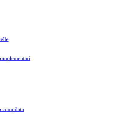
elle
e complementari
ro compilata