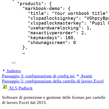
"products"
: {
"markbook-demo"
: {
"title"
: 
"
Your workbook title
"
"xlspadlocksignkey"
: 
"
VGhpcyBp
"xlspadlockmasterkey"
: 
"
Pupil 
"usehardwarelocking"
: 
1
,
"maxactivperorder"
: 
2
,
"keymaxdays"
: 
180
,
"shownagscreen"
: 
0
},
…
Indietro
Passaggio 3: configurazione di config.ini
Avanti
Passaggio 5: configurazione della cartella di lavoro Excel
XLS Padlock
Software di protezione e gestione delle licenze per cartelle
di lavoro Excel dal 2013.