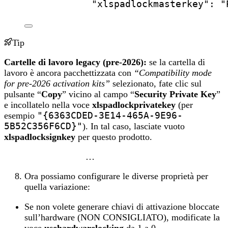
"xlspadlockmasterkey"
: 
"
Tip
Cartelle di lavoro legacy (pre-2026):
se la cartella di
lavoro è ancora pacchettizzata con
“Compatibility mode
for pre-2026 activation kits”
selezionato, fate clic sul
pulsante “
Copy
” vicino al campo “
Security Private Key
”
e incollatelo nella voce
xlspadlockprivatekey
(per
esempio
"{6363CDED-3E14-465A-9E96-
5B52C356F6CD}"
). In tal caso, lasciate vuoto
xlspadlocksignkey
per questo prodotto.
…
Ora possiamo configurare le diverse proprietà per
quella variazione:
Se non volete generare chiavi di attivazione bloccate
sull’hardware (NON CONSIGLIATO), modificate la
voce
usehardwarelocking
da 1 a 0.