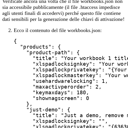
Verificate ancora una volta che il file workbooks.json non
sia accessibile pubblicamente (il file .htaccess impedisce
agli utenti finali di accedervi) perché questo file contiene
dati sensibili per la generazione delle chiavi di attivazione!
Ecco il contenuto del file workbooks.json:
{
"products"
: {
"product-path"
: {
"title"
: 
"
Your workbook 1 titl
"xlspadlocksignkey"
: 
"
Your wor
"xlspadlockprivatekey"
: 
"
{Your
"xlspadlockmasterkey"
: 
"
Your w
"usehardwarelocking"
: 
1
,
"maxactivperorder"
: 
2
,
"keymaxdays"
: 
180
,
"shownagscreen"
: 
0
},
"just-demo"
: {
"title"
: 
"
Just a demo, remove 
"xlspadlocksignkey"
: 
""
,
"xlspadlockprivatekey"
: 
"
{6363