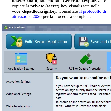
deselezionato
, fate clic su
“Generate keypair…”
e
copiate la
private (secret) key
visualizzata nella
voce
xlspadlocksignkey
. Consultate
Il protocollo di
attivazione 2026
per la procedura completa.