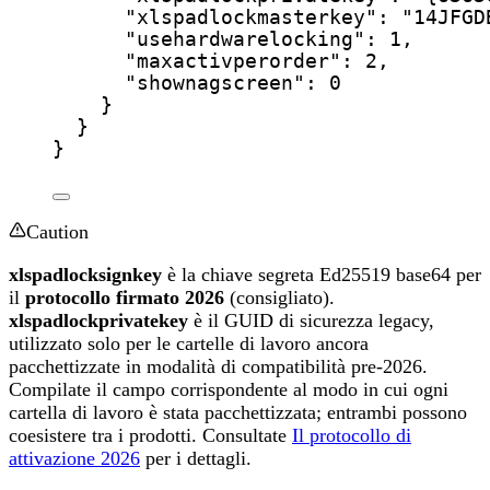
"xlspadlockmasterkey"
: 
"
14JFGD
"usehardwarelocking"
: 
1
,
"maxactivperorder"
: 
2
,
"shownagscreen"
: 
0
}
}
}
Caution
xlspadlocksignkey
è la chiave segreta Ed25519 base64 per
il
protocollo firmato 2026
(consigliato).
xlspadlockprivatekey
è il GUID di sicurezza legacy,
utilizzato solo per le cartelle di lavoro ancora
pacchettizzate in modalità di compatibilità pre-2026.
Compilate il campo corrispondente al modo in cui ogni
cartella di lavoro è stata pacchettizzata; entrambi possono
coesistere tra i prodotti. Consultate
Il protocollo di
attivazione 2026
per i dettagli.