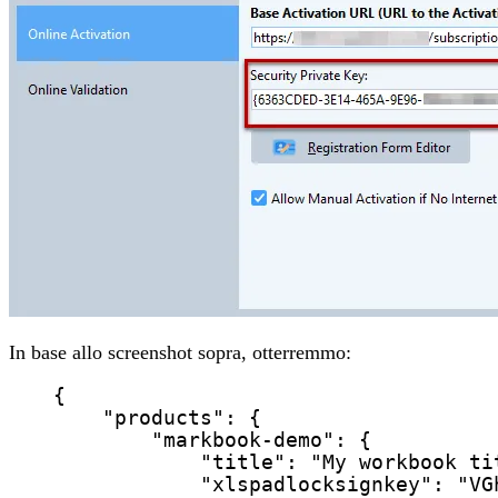
In base allo screenshot sopra, otterremmo:
{
"products"
: {
"markbook-demo"
: {
"title"
: 
"
My workbook ti
"xlspadlocksignkey"
: 
"
VG