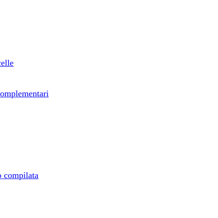
elle
e complementari
ro compilata