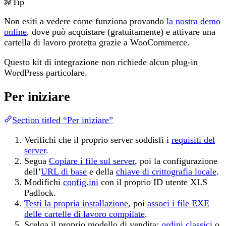
Tip
Non esiti a vedere come funziona provando
la nostra demo
online
, dove può acquistare (gratuitamente) e attivare una
cartella di lavoro protetta grazie a WooCommerce.
Questo kit di integrazione non richiede alcun plug-in
WordPress particolare.
Per iniziare
Section titled “Per iniziare”
Verifichi che il proprio server soddisfi i
requisiti del
server
.
Segua
Copiare i file sul server
, poi la configurazione
dell’
URL di base
e della
chiave di crittografia locale
.
Modifichi
config.ini
con il proprio ID utente XLS
Padlock.
Testi la propria installazione
, poi
associ i file EXE
delle cartelle di lavoro compilate
.
Scelga il proprio modello di vendita:
ordini classici
o