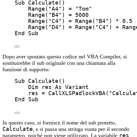
Sub
Calculate
()
Range
(
"
A4
"
) 
=
"
Tom
"
Range
(
"
B4
"
) 
=
5000
Range
(
"
C4
"
) 
=
Range
(
"
B4
"
) 
*
0.5
Range
(
"
D4
"
) 
=
Range
(
"
C4
"
) 
+
Rang
End Sub
Dopo aver spostato questo codice nel VBA Compiler, si
sostituirebbe il sub originale con una chiamata alla
funzione di supporto:
Sub
Calculate
()
Dim
 res 
As
Variant
res
=
CallXLSPadlockVBA
(
"
Calcula
End Sub
In questo caso, si fornisce il nome del sub protetto,
Calculate
, e si passa una stringa vuota per il secondo
parametro, poiché non viene utilizzato. La variabile
res