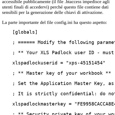
accessibile pubblicamente (il file .htaccess impedisce agli
utenti finali di accedervi) perché questo file contiene dati
sensibili per la generazione delle chiavi di attivazione.
La parte importante del file config.ini ha questo aspetto:
[globals]
; ====== Modify the following parame
; ** Your XLS Padlock user ID - must
xlspadlockuserid
 = 
"
xps-45151454
"
; ** Master key of your workbook **
; Set the Application Master Key, as
; It is strictly confidential: do no
xlspadlockmasterkey
 = 
"
FE9958CACCA8E
; ** Security private key of your wo