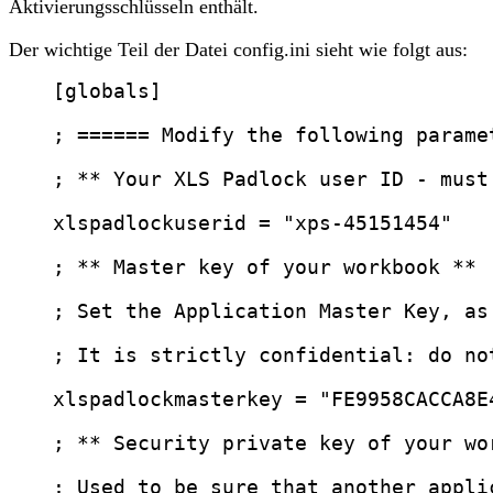
Aktivierungsschlüsseln enthält.
Der wichtige Teil der Datei config.ini sieht wie folgt aus:
[globals]
; ====== Modify the following parame
; ** Your XLS Padlock user ID - must
xlspadlockuserid
 = 
"
xps-45151454
"
; ** Master key of your workbook **
; Set the Application Master Key, as
; It is strictly confidential: do no
xlspadlockmasterkey
 = 
"
FE9958CACCA8E
; ** Security private key of your wo
; Used to be sure that another appli