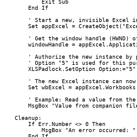
Exit Sub
End If
' Start a new, invisible Excel i
Set 
appExcel
=
CreateObject
(
"
Exc
' Get the window handle (HWND) o
windowHandle
=
 appExcel.
Applicat
' Authorize the new instance by 
' Option "5" is used for this pu
XLSPadlock.SetOption Option:
=
"
5
"
' The new Excel instance can now
Set 
wbExcel
=
 appExcel.Workbooks
' Example: Read a value from the
MsgBox
"
Value from companion fil
Cleanup:
If
 Err.
Number
<>
0
Then
MsgBox
"
An error occurred: 
"
End If