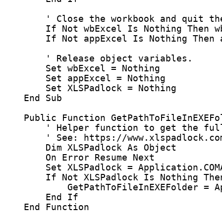
' Close the workbook and quit th
If
Not
 wbExcel Is
 Nothing
Then
 w
If
Not
 appExcel Is
 Nothing
Then
 
' Release object variables.
Set 
wbExcel
=
 Nothing
Set 
appExcel
=
 Nothing
Set 
XLSPadlock
=
 Nothing
End Sub
Public Function 
GetPathToFileInEXEFo
' Helper function to get the ful
' See: https://www.xlspadlock.co
Dim
 XLSPadlock 
As
Object
On Error Resume Next
Set 
XLSPadlock
=
Application
.
COM
If
Not
 XLSPadlock Is
 Nothing
The
GetPathToFileInEXEFolder
=
A
End If
End Function