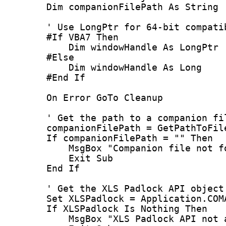
Dim
 companionFilePath 
As
String
' Use LongPtr for 64-bit compati
#
If
 VBA7 
Then
Dim
 windowHandle 
As
LongPtr
#
Else
Dim
 windowHandle 
As
Long
#
End If
On Error GoTo 
Cleanup
' Get the path to a companion fi
companionFilePath
=
GetPathToFil
If
companionFilePath
=
""
Then
MsgBox
"
Companion file not f
Exit Sub
End If
' Get the XLS Padlock API object
Set 
XLSPadlock
=
Application
.
COM
If
 XLSPadlock Is
 Nothing
Then
MsgBox
"
XLS Padlock API not 