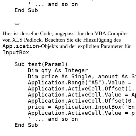
' ... and so on
End Sub
Hier ist derselbe Code, angepasst für den VBA Compiler
von XLS Padlock. Beachten Sie die Hinzufügung des
Application
-Objekts und der expliziten Parameter für
InputBox
.
Sub
test
(
Param1
)
Dim
 qty 
As
Integer
Dim
 price 
As
Single
,
 amount
As
S
Application
.
Range
(
"
A5
"
).
Value
=
Application
.ActiveCell.
Offset
(
1
,
Application
.ActiveCell.
Value
=
A
Application
.ActiveCell.
Offset
(
0
,
price
=
Application
.
InputBox
(
"
En
Application
.ActiveCell.
Value
=
 p
' ... and so on
End Sub