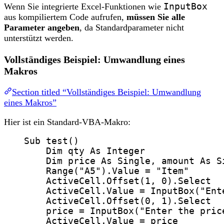
Wenn Sie integrierte Excel-Funktionen wie
InputBox
aus kompiliertem Code aufrufen,
müssen Sie alle
Parameter angeben
, da Standardparameter nicht
unterstützt werden.
Vollständiges Beispiel: Umwandlung eines
Makros
Section titled “Vollständiges Beispiel: Umwandlung
eines Makros”
Hier ist ein Standard-VBA-Makro:
Sub
test
()
Dim
 qty 
As
Integer
Dim
 price 
As
Single
,
 amount
As
S
Range
(
"
A5
"
).
Value
=
"
Item
"
ActiveCell.
Offset
(
1
, 
0
).
Select
ActiveCell.
Value
=
InputBox
(
"
Ent
ActiveCell.
Offset
(
0
, 
1
).
Select
price
=
InputBox
(
"
Enter the pric
ActiveCell.
Value
=
 price