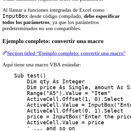
Al llamar a funciones integradas de Excel como
InputBox
desde código compilado,
debe especificar
todos los parámetros
, ya que los parámetros
predeterminados no son compatibles.
Ejemplo completo: convertir una macro
Section titled “Ejemplo completo: convertir una macro”
Aquí tiene una macro VBA estándar:
Sub
test
()
Dim
 qty 
As
Integer
Dim
 price 
As
Single
,
 amount
As
S
Range
(
"
A5
"
).
Value
=
"
Item
"
ActiveCell.
Offset
(
1
, 
0
).
Select
ActiveCell.
Value
=
InputBox
(
"
Ent
ActiveCell.
Offset
(
0
, 
1
).
Select
price
=
InputBox
(
"
Enter the pric
ActiveCell.
Value
=
 price
' ... and so on