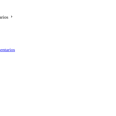
rios
entarios