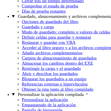
Cerrar tras un tiempo determinado
Comprobar el estado de prueba
Días de prueba restantes
Guardado, almacenamiento y archivos complementa
Opciones de guardado del libro
Guardado y carga
Modo de guardado: completo o valores de celdas
Definir celdas para guardar y restaurar
Restaurar y guardar con VBA
Acceder al libro seguro y a los archivos complem
Añadir archivos complementarios
Carpeta de almacenamiento de guardados
Almacenar los cambios dentro del EXE
Restringir la carga y el guardado
Abrir y descifrar los guardados
Bloquear los guardados a un equipo
Referencias externas e hipervínculos
Obtener la ruta junto al libro compilado
Personalizar la aplicación compilada
Personalizar la aplicación
Empaquetado de la aplicación
Pantalla de bienvenida