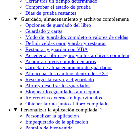
Cerrar tras un tiempo determinado
Comprobar el estado de prueba
Días de prueba restantes
Guardado, almacenamiento y archivos complementa
Opciones de guardado del libro
Guardado y carga
Modo de guardado: completo o valores de celdas
Definir celdas para guardar y restaurar
Restaurar y guardar con VBA
Acceder al libro seguro y a los archivos complem
Añadir archivos complementarios
Carpeta de almacenamiento de guardados
Almacenar los cambios dentro del EXE
Restringir la carga y el guardado
Abrir y descifrar los guardados
Bloquear los guardados a un equipo
Referencias externas e hipervínculos
Obtener la ruta junto al libro compilado
Personalizar la aplicación compilada
Personalizar la aplicación
Empaquetado de la aplicación
Pantalla de bienvenida