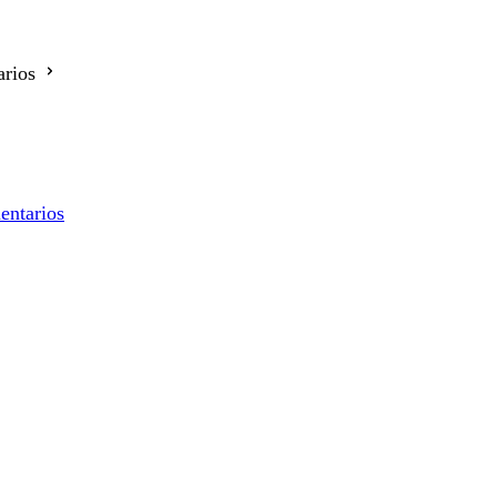
rios
entarios