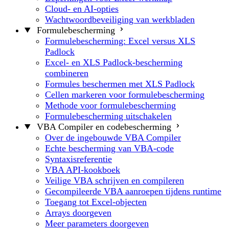
Cloud- en AI-opties
Wachtwoordbeveiliging van werkbladen
Formulebescherming
Formulebescherming: Excel versus XLS
Padlock
Excel- en XLS Padlock-bescherming
combineren
Formules beschermen met XLS Padlock
Cellen markeren voor formulebescherming
Methode voor formulebescherming
Formulebescherming uitschakelen
VBA Compiler en codebescherming
Over de ingebouwde VBA Compiler
Echte bescherming van VBA-code
Syntaxisreferentie
VBA API-kookboek
Veilige VBA schrijven en compileren
Gecompileerde VBA aanroepen tijdens runtime
Toegang tot Excel-objecten
Arrays doorgeven
Meer parameters doorgeven