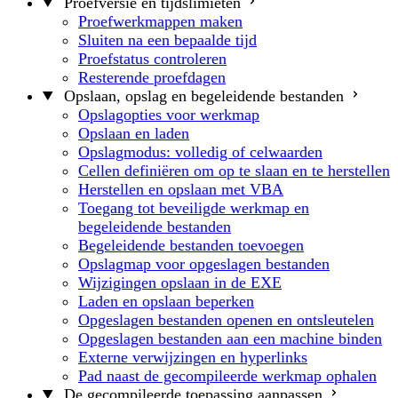
Proefversie en tijdslimieten
Proefwerkmappen maken
Sluiten na een bepaalde tijd
Proefstatus controleren
Resterende proefdagen
Opslaan, opslag en begeleidende bestanden
Opslagopties voor werkmap
Opslaan en laden
Opslagmodus: volledig of celwaarden
Cellen definiëren om op te slaan en te herstellen
Herstellen en opslaan met VBA
Toegang tot beveiligde werkmap en
begeleidende bestanden
Begeleidende bestanden toevoegen
Opslagmap voor opgeslagen bestanden
Wijzigingen opslaan in de EXE
Laden en opslaan beperken
Opgeslagen bestanden openen en ontsleutelen
Opgeslagen bestanden aan een machine binden
Externe verwijzingen en hyperlinks
Pad naast de gecompileerde werkmap ophalen
De gecompileerde toepassing aanpassen