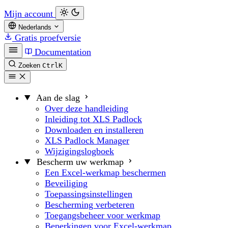
Mijn account
Nederlands
Gratis proefversie
Documentation
Zoeken
Ctrl
K
Aan de slag
Over deze handleiding
Inleiding tot XLS Padlock
Downloaden en installeren
XLS Padlock Manager
Wijzigingslogboek
Bescherm uw werkmap
Een Excel-werkmap beschermen
Beveiliging
Toepassingsinstellingen
Bescherming verbeteren
Toegangsbeheer voor werkmap
Beperkingen voor Excel-werkmap