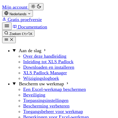
Mijn account
Nederlands
Gratis proefversie
Documentation
Zoeken
Ctrl
K
Aan de slag
Over deze handleiding
Inleiding tot XLS Padlock
Downloaden en installeren
XLS Padlock Manager
Wijzigingslogboek
Bescherm uw werkmap
Een Excel-werkmap beschermen
Beveiliging
Toepassingsinstellingen
Bescherming verbeteren
Toegangsbeheer voor werkmap
Beperkingen voor Excel-werkmap