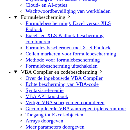
Cloud- en AI-opties
Wachtwoordbeveiliging van werkbladen
Formulebescherming
Formulebescherming: Excel versus XLS
Padlock
Excel- en XLS Padlock-bescherming
combineren
Formules beschermen met XLS Padlock
Cellen markeren voor formulebescherming
Methode voor formulebescherming
Formulebescherming uitschakelen
VBA Compiler en codebescherming
Over de ingebouwde VBA Compiler
Echte bescherming van VBA-code
Syntaxisreferentie
VBA API-kookboek
Veilige VBA schrijven en compileren
Gecompileerde VBA aanroepen tijdens runtime
Toegang tot Excel-objecten
Arrays doorgeven
Meer parameters doorgeven