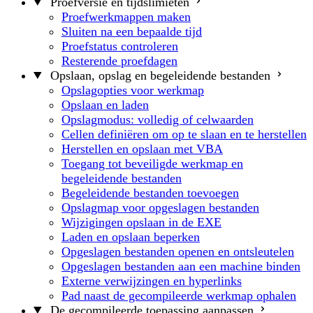
Proefversie en tijdslimieten
Proefwerkmappen maken
Sluiten na een bepaalde tijd
Proefstatus controleren
Resterende proefdagen
Opslaan, opslag en begeleidende bestanden
Opslagopties voor werkmap
Opslaan en laden
Opslagmodus: volledig of celwaarden
Cellen definiëren om op te slaan en te herstellen
Herstellen en opslaan met VBA
Toegang tot beveiligde werkmap en
begeleidende bestanden
Begeleidende bestanden toevoegen
Opslagmap voor opgeslagen bestanden
Wijzigingen opslaan in de EXE
Laden en opslaan beperken
Opgeslagen bestanden openen en ontsleutelen
Opgeslagen bestanden aan een machine binden
Externe verwijzingen en hyperlinks
Pad naast de gecompileerde werkmap ophalen
De gecompileerde toepassing aanpassen