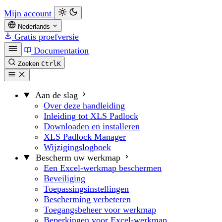
Mijn account
Nederlands
Gratis proefversie
Documentation
Zoeken
Ctrl
K
Aan de slag
Over deze handleiding
Inleiding tot XLS Padlock
Downloaden en installeren
XLS Padlock Manager
Wijzigingslogboek
Bescherm uw werkmap
Een Excel-werkmap beschermen
Beveiliging
Toepassingsinstellingen
Bescherming verbeteren
Toegangsbeheer voor werkmap
Beperkingen voor Excel-werkmap