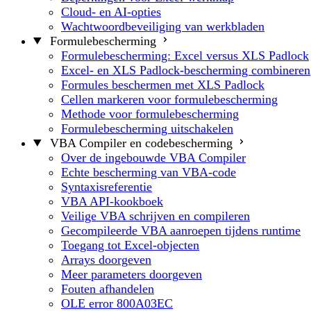
Cloud- en AI-opties
Wachtwoordbeveiliging van werkbladen
Formulebescherming
Formulebescherming: Excel versus XLS Padlock
Excel- en XLS Padlock-bescherming combineren
Formules beschermen met XLS Padlock
Cellen markeren voor formulebescherming
Methode voor formulebescherming
Formulebescherming uitschakelen
VBA Compiler en codebescherming
Over de ingebouwde VBA Compiler
Echte bescherming van VBA-code
Syntaxisreferentie
VBA API-kookboek
Veilige VBA schrijven en compileren
Gecompileerde VBA aanroepen tijdens runtime
Toegang tot Excel-objecten
Arrays doorgeven
Meer parameters doorgeven
Fouten afhandelen
OLE error 800A03EC