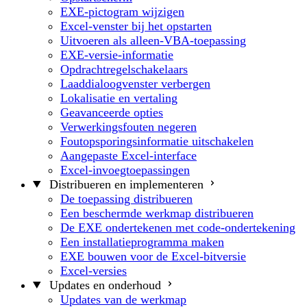
EXE-pictogram wijzigen
Excel-venster bij het opstarten
Uitvoeren als alleen-VBA-toepassing
EXE-versie-informatie
Opdrachtregelschakelaars
Laaddialoogvenster verbergen
Lokalisatie en vertaling
Geavanceerde opties
Verwerkingsfouten negeren
Foutopsporingsinformatie uitschakelen
Aangepaste Excel-interface
Excel-invoegtoepassingen
Distribueren en implementeren
De toepassing distribueren
Een beschermde werkmap distribueren
De EXE ondertekenen met code-ondertekening
Een installatieprogramma maken
EXE bouwen voor de Excel-bitversie
Excel-versies
Updates en onderhoud
Updates van de werkmap