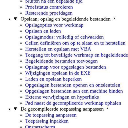
Sluiten na een bepaalde tijd
Proefstatus controleren
Resterende proefdagen
Opslaan, opslag en begeleidende bestanden
Opslagopties voor werkmap
Opslaan en laden
Opslagmodus: volledig of celwaarden
Cellen definiëren om op te slaan en te herstellen
Herstellen en opslaan met VBA
Toegang tot beveiligde werkmap en begeleidende
Begeleidende bestanden toevoegen
Opslagmap voor opgeslagen bestanden
Wijzigingen opslaan in de EXE
Laden en opslaan beperken
Opgeslagen bestanden openen en ontsleutelen
Opgeslagen bestanden aan een machine binden
Externe verwijzingen en hyperlinks
Pad naast de gecompileerde werkmap ophalen
De gecompileerde toepassing aanpassen
De toepassing aanpassen
Toepassing inpakken
Opstartscherm