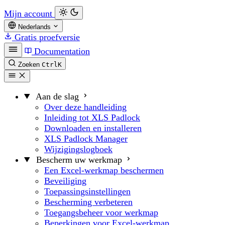
Mijn account
Nederlands
Gratis proefversie
Documentation
Zoeken
Ctrl
K
Aan de slag
Over deze handleiding
Inleiding tot XLS Padlock
Downloaden en installeren
XLS Padlock Manager
Wijzigingslogboek
Bescherm uw werkmap
Een Excel-werkmap beschermen
Beveiliging
Toepassingsinstellingen
Bescherming verbeteren
Toegangsbeheer voor werkmap
Beperkingen voor Excel-werkmap