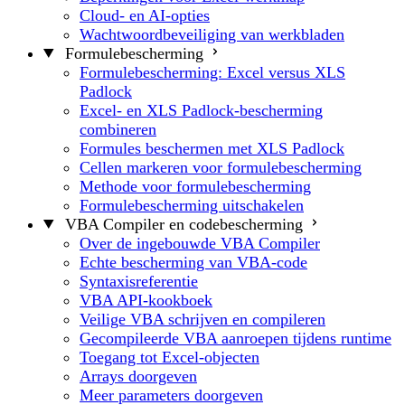
Cloud- en AI-opties
Wachtwoordbeveiliging van werkbladen
Formulebescherming
Formulebescherming: Excel versus XLS
Padlock
Excel- en XLS Padlock-bescherming
combineren
Formules beschermen met XLS Padlock
Cellen markeren voor formulebescherming
Methode voor formulebescherming
Formulebescherming uitschakelen
VBA Compiler en codebescherming
Over de ingebouwde VBA Compiler
Echte bescherming van VBA-code
Syntaxisreferentie
VBA API-kookboek
Veilige VBA schrijven en compileren
Gecompileerde VBA aanroepen tijdens runtime
Toegang tot Excel-objecten
Arrays doorgeven
Meer parameters doorgeven