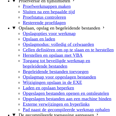
Proefversie en tijdslimieten
Proefwerkmappen maken
Sluiten na een bepaalde tijd
Proefstatus controleren
Resterende proefdagen
Opslaan, opslag en begeleidende bestanden
Opslagopties voor werkmap
Opslaan en laden
Opslagmodus: volledig of celwaarden
Cellen definiëren om op te slaan en te herstellen
Herstellen en opslaan met VBA
Toegang tot beveiligde werkmap en
begeleidende bestanden
Begeleidende bestanden toevoegen
Opslagmap voor opgeslagen bestanden
Wijzigingen opslaan in de EXE
Laden en opslaan beperken
Opgeslagen bestanden openen en ontsleutelen
Opgeslagen bestanden aan een machine binden
Externe verwijzingen en hyperlinks
Pad naast de gecompileerde werkmap ophalen
De gecompileerde toepassing aanpassen