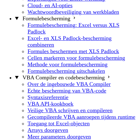
Cloud- en AI-opties
Wachtwoordbeveiliging van werkbladen
Formulebescherming
Formulebescherming: Excel versus XLS
Padlock
Excel- en XLS Padlock-bescherming
combineren
Formules beschermen met XLS Padlock
Cellen markeren voor formulebescherming
Methode voor formulebescherming
Formulebescherming uitschakelen
VBA Compiler en codebescherming
Over de ingebouwde VBA Compiler
Echte bescherming van VBA-code
Syntaxisreferentie
VBA API-kookboek
Veilige VBA schrijven en compileren
Gecompileerde VBA aanroepen tijdens runtime
Toegang tot Excel-objecten
Arrays doorgeven
Meer parameters doorgeven