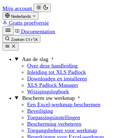
Mijn account
Nederlands
Gratis proefversie
Documentation
Zoeken
Ctrl
K
Aan de slag
Over deze handleiding
Inleiding tot XLS Padlock
Downloaden en installeren
XLS Padlock Manager
Wijzigingslogboek
Bescherm uw werkmap
Een Excel-werkmap beschermen
Beveiliging
Toepassingsinstellingen
Bescherming verbeteren
Toegangsbeheer voor werkmap
Beperkingen voor Excel-werkmap