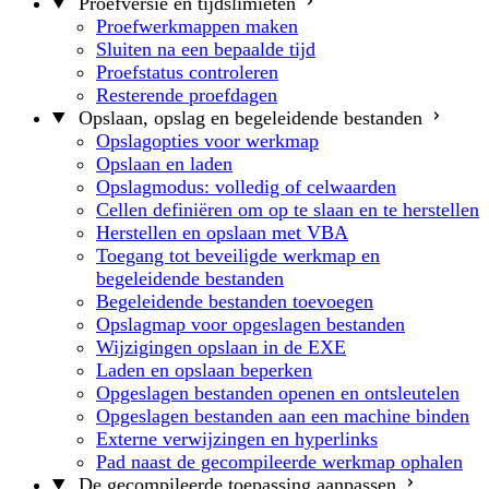
Proefversie en tijdslimieten
Proefwerkmappen maken
Sluiten na een bepaalde tijd
Proefstatus controleren
Resterende proefdagen
Opslaan, opslag en begeleidende bestanden
Opslagopties voor werkmap
Opslaan en laden
Opslagmodus: volledig of celwaarden
Cellen definiëren om op te slaan en te herstellen
Herstellen en opslaan met VBA
Toegang tot beveiligde werkmap en
begeleidende bestanden
Begeleidende bestanden toevoegen
Opslagmap voor opgeslagen bestanden
Wijzigingen opslaan in de EXE
Laden en opslaan beperken
Opgeslagen bestanden openen en ontsleutelen
Opgeslagen bestanden aan een machine binden
Externe verwijzingen en hyperlinks
Pad naast de gecompileerde werkmap ophalen
De gecompileerde toepassing aanpassen