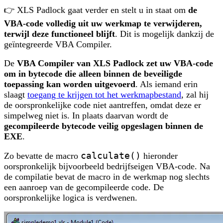
👉 XLS Padlock gaat verder en stelt u in staat om
de
VBA-code volledig uit uw werkmap te verwijderen,
terwijl deze functioneel blijft
. Dit is mogelijk dankzij de
geïntegreerde VBA Compiler.
De
VBA Compiler van XLS Padlock zet uw VBA-code
om in bytecode die alleen binnen de beveiligde
toepassing kan worden uitgevoerd
. Als iemand erin
slaagt
toegang te krijgen tot het werkmapbestand
, zal hij
de oorspronkelijke code niet aantreffen, omdat deze er
simpelweg niet is. In plaats daarvan wordt de
gecompileerde bytecode veilig opgeslagen binnen de
EXE
.
Zo bevatte de macro
calculate()
hieronder
oorspronkelijk bijvoorbeeld bedrijfseigen VBA-code. Na
de compilatie bevat de macro in de werkmap nog slechts
een aanroep van de gecompileerde code. De
oorspronkelijke logica is verdwenen.