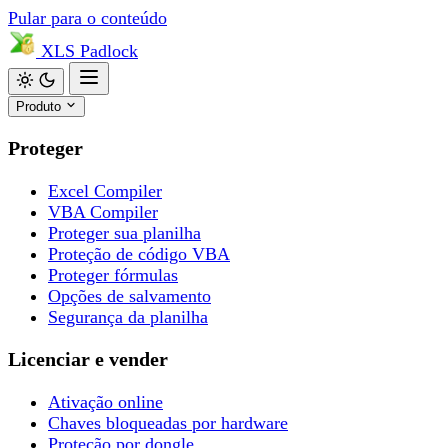
Pular para o conteúdo
XLS
Padlock
Produto
Proteger
Excel Compiler
VBA Compiler
Proteger sua planilha
Proteção de código VBA
Proteger fórmulas
Opções de salvamento
Segurança da planilha
Licenciar e vender
Ativação online
Chaves bloqueadas por hardware
Proteção por dongle