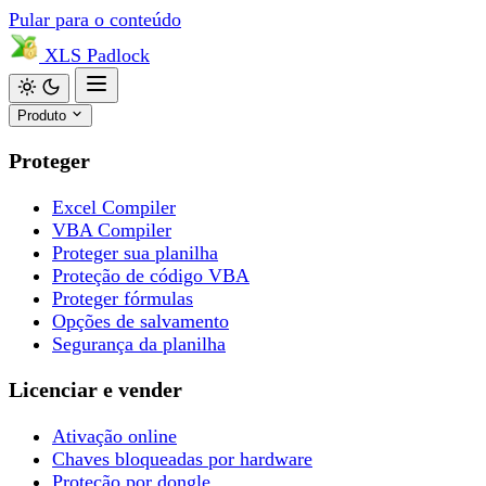
Pular para o conteúdo
XLS
Padlock
Produto
Proteger
Excel Compiler
VBA Compiler
Proteger sua planilha
Proteção de código VBA
Proteger fórmulas
Opções de salvamento
Segurança da planilha
Licenciar e vender
Ativação online
Chaves bloqueadas por hardware
Proteção por dongle